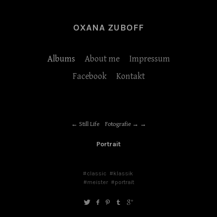
OXANA ZUBOFF
Albums
About me
Impressum
Facebook
Kontakt
Still Life
Fotografie →
Portrait
#classic
#klassik
#meister
#portrait